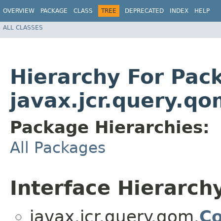
OVERVIEW
PACKAGE
CLASS
TREE
DEPRECATED
INDEX
HELP
ALL CLASSES
Hierarchy For Pac
javax.jcr.query.q
Package Hierarchies:
All Packages
Interface Hierarch
javax.jcr.query.qom.
C