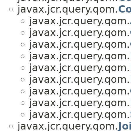
javax.jcr.query.qom.
Co
javax.jcr.query.qom.
javax.jcr.query.qom.
javax.jcr.query.qom.
javax.jcr.query.qom.
javax.jcr.query.qom.
javax.jcr.query.qom.
javax.jcr.query.qom.
javax.jcr.query.qom.
javax.jcr.query.qom.
javax.jcr.query.qom.
Jo